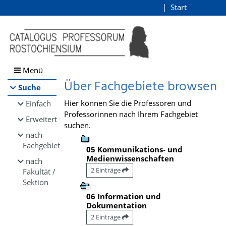
Browsen
Start
Login
direkt zum Inhalt
Menü
Über Fachgebiete browsen
Suche
Hier können Sie die Professoren und
Einfach
Professorinnen nach Ihrem Fachgebiet
Erweitert
suchen.
nach
Fachgebiet
05 Kommunikations- und
Medienwissenschaften
nach
2 Einträge
Fakultät /
Sektion
06 Information und
Dokumentation
2 Einträge