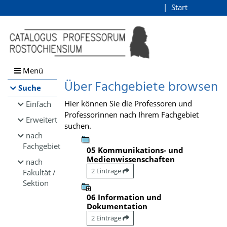
Browsen
Start
Login
direkt zum Inhalt
Menü
Über Fachgebiete browsen
Suche
Hier können Sie die Professoren und
Einfach
Professorinnen nach Ihrem Fachgebiet
Erweitert
suchen.
nach
Fachgebiet
05 Kommunikations- und
Medienwissenschaften
nach
2 Einträge
Fakultät /
Sektion
06 Information und
Dokumentation
2 Einträge