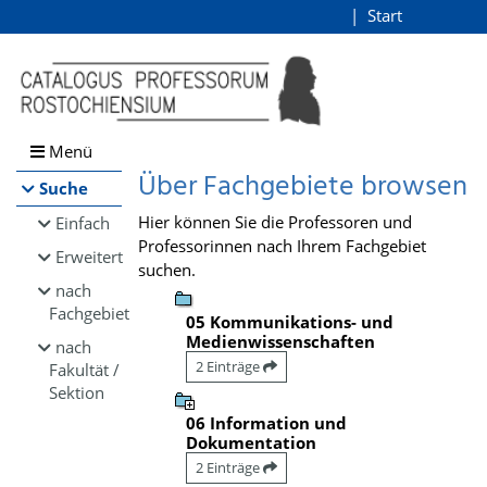
Browsen
Start
Login
direkt zum Inhalt
Menü
Über Fachgebiete browsen
Suche
Hier können Sie die Professoren und
Einfach
Professorinnen nach Ihrem Fachgebiet
Erweitert
suchen.
nach
Fachgebiet
05 Kommunikations- und
Medienwissenschaften
nach
2 Einträge
Fakultät /
Sektion
06 Information und
Dokumentation
2 Einträge