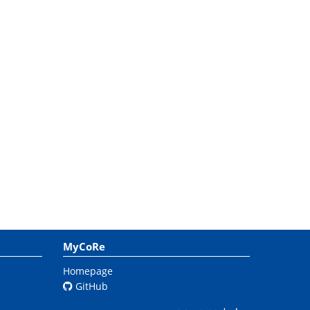
MyCoRe
Homepage
GitHub