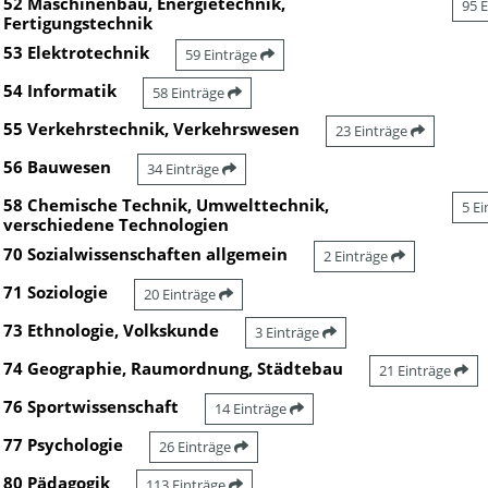
52 Maschinenbau, Energietechnik,
95 
Fertigungstechnik
53 Elektrotechnik
59 Einträge
54 Informatik
58 Einträge
55 Verkehrstechnik, Verkehrswesen
23 Einträge
56 Bauwesen
34 Einträge
58 Chemische Technik, Umwelttechnik,
5 E
verschiedene Technologien
70 Sozialwissenschaften allgemein
2 Einträge
71 Soziologie
20 Einträge
73 Ethnologie, Volkskunde
3 Einträge
74 Geographie, Raumordnung, Städtebau
21 Einträge
76 Sportwissenschaft
14 Einträge
77 Psychologie
26 Einträge
80 Pädagogik
113 Einträge