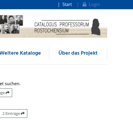
Start
Login
Weitere Kataloge
Über das Projekt
et suchen.
räge
2 Einträge