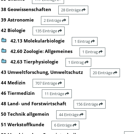
38 Geowissenschaften
28 Einträge
39 Astronomie
2 Einträge
42 Biologie
135 Einträge
42.13 Molekularbiologie
1 Eintrag
42.60 Zoologie: Allgemeines
1 Eintrag
42.63 Tierphysiologie
1 Eintrag
43 Umweltforschung, Umweltschutz
20 Einträge
44 Medizin
707 Einträge
46 Tiermedizin
11 Einträge
48 Land- und Forstwirtschaft
156 Einträge
50 Technik allgemein
44 Einträge
51 Werkstoffkunde
6 Einträge