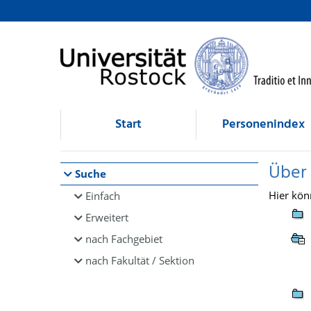
Browsen
direkt zum Inhalt
Start
Personenindex
Über
Suche
Hier kön
Einfach
Erweitert
nach Fachgebiet
nach Fakultät / Sektion