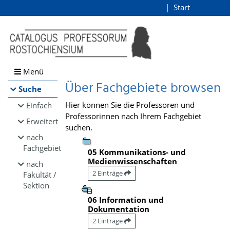
Browsen
Start
Login
direkt zum Inhalt
Menü
Über Fachgebiete browsen
Suche
Hier können Sie die Professoren und
Einfach
Professorinnen nach Ihrem Fachgebiet
Erweitert
suchen.
nach
Fachgebiet
05 Kommunikations- und
Medienwissenschaften
nach
2 Einträge
Fakultät /
Sektion
06 Information und
Dokumentation
2 Einträge