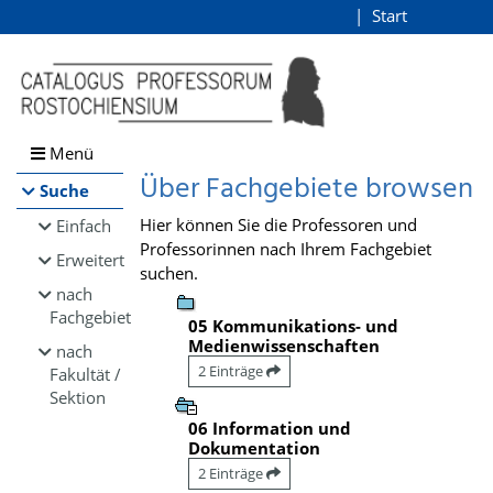
Browsen
Start
Login
direkt zum Inhalt
Menü
Über Fachgebiete browsen
Suche
Hier können Sie die Professoren und
Einfach
Professorinnen nach Ihrem Fachgebiet
Erweitert
suchen.
nach
Fachgebiet
05 Kommunikations- und
Medienwissenschaften
nach
2 Einträge
Fakultät /
Sektion
06 Information und
Dokumentation
2 Einträge