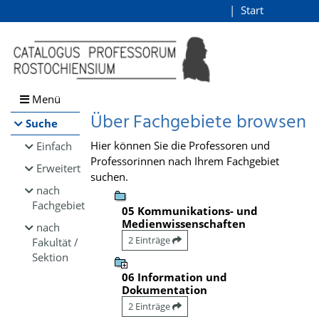
Browsen
Start
Login
direkt zum Inhalt
Menü
Über Fachgebiete browsen
Suche
Hier können Sie die Professoren und
Einfach
Professorinnen nach Ihrem Fachgebiet
Erweitert
suchen.
nach
Fachgebiet
05 Kommunikations- und
Medienwissenschaften
nach
2 Einträge
Fakultät /
Sektion
06 Information und
Dokumentation
2 Einträge