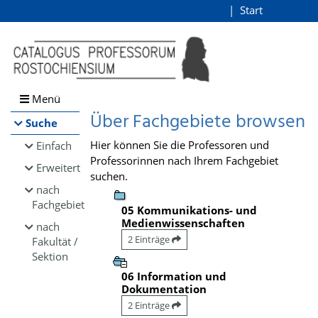
Browsen
Start
Login
direkt zum Inhalt
Menü
Über Fachgebiete browsen
Suche
Hier können Sie die Professoren und
Einfach
Professorinnen nach Ihrem Fachgebiet
Erweitert
suchen.
nach
Fachgebiet
05 Kommunikations- und
Medienwissenschaften
nach
2 Einträge
Fakultät /
Sektion
06 Information und
Dokumentation
2 Einträge