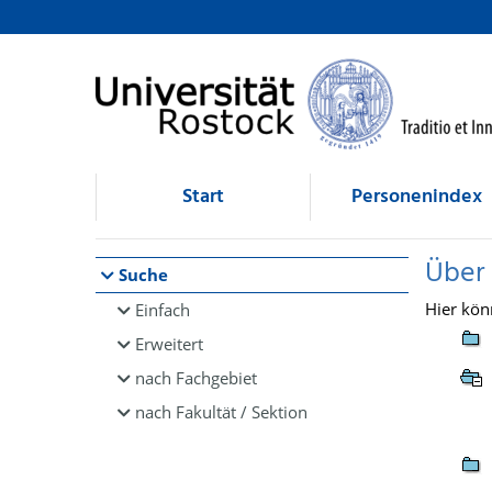
Browsen
direkt zum Inhalt
Start
Personenindex
Über
Suche
Hier kön
Einfach
Erweitert
nach Fachgebiet
nach Fakultät / Sektion