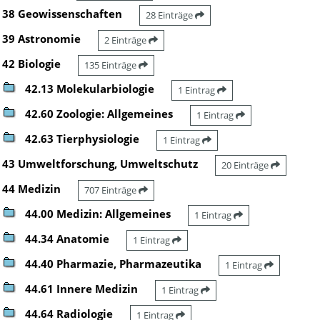
38 Geowissenschaften
28 Einträge
39 Astronomie
2 Einträge
42 Biologie
135 Einträge
42.13 Molekularbiologie
1 Eintrag
42.60 Zoologie: Allgemeines
1 Eintrag
42.63 Tierphysiologie
1 Eintrag
43 Umweltforschung, Umweltschutz
20 Einträge
44 Medizin
707 Einträge
44.00 Medizin: Allgemeines
1 Eintrag
44.34 Anatomie
1 Eintrag
44.40 Pharmazie, Pharmazeutika
1 Eintrag
44.61 Innere Medizin
1 Eintrag
44.64 Radiologie
1 Eintrag