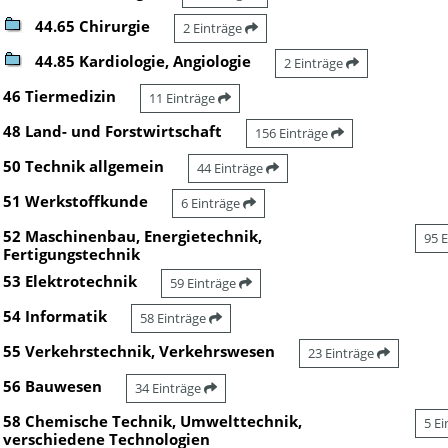
44.65 Chirurgie
2 Einträge
44.85 Kardiologie, Angiologie
2 Einträge
46 Tiermedizin
11 Einträge
48 Land- und Forstwirtschaft
156 Einträge
50 Technik allgemein
44 Einträge
51 Werkstoffkunde
6 Einträge
52 Maschinenbau, Energietechnik,
95 
Fertigungstechnik
53 Elektrotechnik
59 Einträge
54 Informatik
58 Einträge
55 Verkehrstechnik, Verkehrswesen
23 Einträge
56 Bauwesen
34 Einträge
58 Chemische Technik, Umwelttechnik,
5 E
verschiedene Technologien