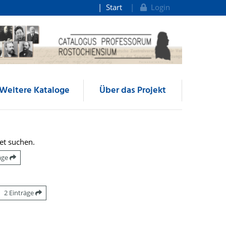
Start
Login
Weitere Kataloge
Über das Projekt
et suchen.
räge
2 Einträge