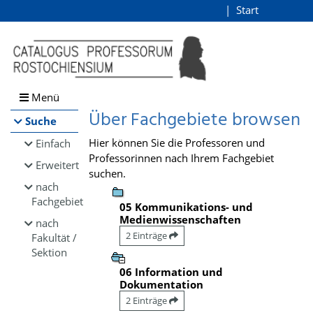
Browsen
Start
Login
direkt zum Inhalt
Menü
Über Fachgebiete browsen
Suche
Hier können Sie die Professoren und
Einfach
Professorinnen nach Ihrem Fachgebiet
Erweitert
suchen.
nach
Fachgebiet
05 Kommunikations- und
Medienwissenschaften
nach
2 Einträge
Fakultät /
Sektion
06 Information und
Dokumentation
2 Einträge