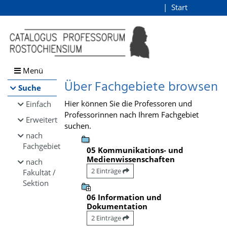
Browsen
Start
Login
direkt zum Inhalt
Menü
Über Fachgebiete browsen
Suche
Hier können Sie die Professoren und
Einfach
Professorinnen nach Ihrem Fachgebiet
Erweitert
suchen.
nach
Fachgebiet
05 Kommunikations- und
Medienwissenschaften
nach
2 Einträge
Fakultät /
Sektion
06 Information und
Dokumentation
2 Einträge