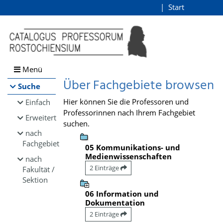
Browsen
Start
Login
direkt zum Inhalt
Menü
Über Fachgebiete browsen
Suche
Hier können Sie die Professoren und
Einfach
Professorinnen nach Ihrem Fachgebiet
Erweitert
suchen.
nach
Fachgebiet
05 Kommunikations- und
Medienwissenschaften
nach
2 Einträge
Fakultät /
Sektion
06 Information und
Dokumentation
2 Einträge