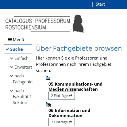
Browsen
Start
Login
direkt zum Inhalt
Menü
Über Fachgebiete browsen
Suche
Hier können Sie die Professoren und
Einfach
Professorinnen nach Ihrem Fachgebiet
Erweitert
suchen.
nach
Fachgebiet
05 Kommunikations- und
Medienwissenschaften
nach
2 Einträge
Fakultät /
Sektion
06 Information und
Dokumentation
2 Einträge