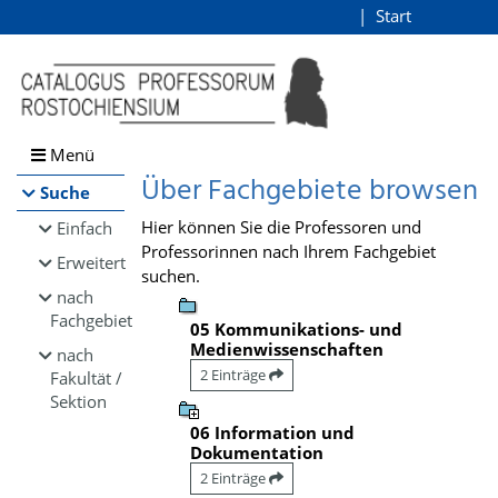
Browsen
Start
Login
direkt zum Inhalt
Menü
Über Fachgebiete browsen
Suche
Hier können Sie die Professoren und
Einfach
Professorinnen nach Ihrem Fachgebiet
Erweitert
suchen.
nach
Fachgebiet
05 Kommunikations- und
Medienwissenschaften
nach
2 Einträge
Fakultät /
Sektion
06 Information und
Dokumentation
2 Einträge