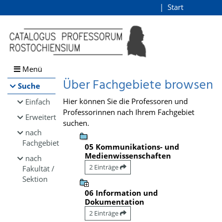
Browsen
Start
Login
direkt zum Inhalt
Menü
Über Fachgebiete browsen
Suche
Hier können Sie die Professoren und
Einfach
Professorinnen nach Ihrem Fachgebiet
Erweitert
suchen.
nach
Fachgebiet
05 Kommunikations- und
Medienwissenschaften
nach
2 Einträge
Fakultät /
Sektion
06 Information und
Dokumentation
2 Einträge