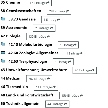
35 Chemie
117 Einträge
38 Geowissenschaften
28 Einträge
38.73 Geodäsie
1 Eintrag
39 Astronomie
2 Einträge
42 Biologie
135 Einträge
42.13 Molekularbiologie
1 Eintrag
42.60 Zoologie: Allgemeines
1 Eintrag
42.63 Tierphysiologie
1 Eintrag
43 Umweltforschung, Umweltschutz
20 Einträge
44 Medizin
707 Einträge
46 Tiermedizin
11 Einträge
48 Land- und Forstwirtschaft
156 Einträge
50 Technik allgemein
44 Einträge