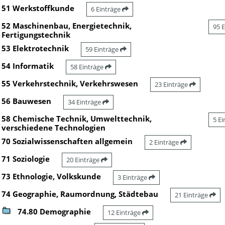
51 Werkstoffkunde
6 Einträge
52 Maschinenbau, Energietechnik,
95 
Fertigungstechnik
53 Elektrotechnik
59 Einträge
54 Informatik
58 Einträge
55 Verkehrstechnik, Verkehrswesen
23 Einträge
56 Bauwesen
34 Einträge
58 Chemische Technik, Umwelttechnik,
5 E
verschiedene Technologien
70 Sozialwissenschaften allgemein
2 Einträge
71 Soziologie
20 Einträge
73 Ethnologie, Volkskunde
3 Einträge
74 Geographie, Raumordnung, Städtebau
21 Einträge
74.80 Demographie
12 Einträge