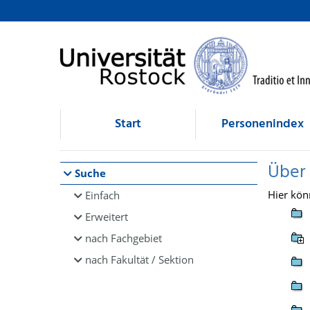
Browsen
direkt zum Inhalt
Start
Personenindex
Über
Suche
Hier kön
Einfach
Erweitert
nach Fachgebiet
nach Fakultät / Sektion