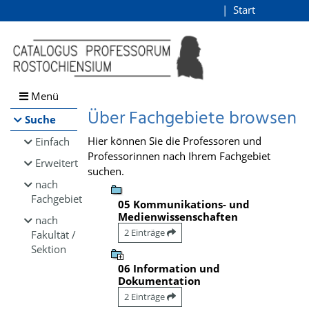
Browsen
Start
Login
direkt zum Inhalt
Menü
Über Fachgebiete browsen
Suche
Hier können Sie die Professoren und
Einfach
Professorinnen nach Ihrem Fachgebiet
Erweitert
suchen.
nach
Fachgebiet
05 Kommunikations- und
Medienwissenschaften
nach
2 Einträge
Fakultät /
Sektion
06 Information und
Dokumentation
2 Einträge