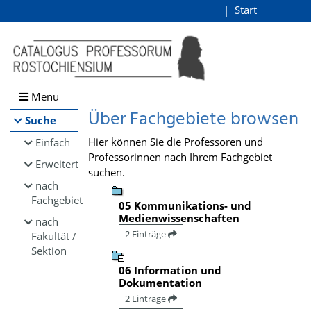
Browsen
Start
Login
direkt zum Inhalt
Menü
Über Fachgebiete browsen
Suche
Hier können Sie die Professoren und
Einfach
Professorinnen nach Ihrem Fachgebiet
Erweitert
suchen.
nach
Fachgebiet
05 Kommunikations- und
Medienwissenschaften
nach
2 Einträge
Fakultät /
Sektion
06 Information und
Dokumentation
2 Einträge