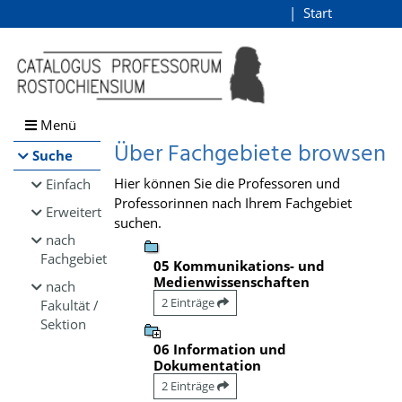
Browsen
Start
Login
direkt zum Inhalt
Menü
Über Fachgebiete browsen
Suche
Hier können Sie die Professoren und
Einfach
Professorinnen nach Ihrem Fachgebiet
Erweitert
suchen.
nach
Fachgebiet
05 Kommunikations- und
Medienwissenschaften
nach
2 Einträge
Fakultät /
Sektion
06 Information und
Dokumentation
2 Einträge