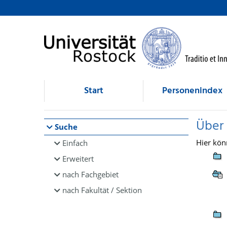
Browsen
direkt zum Inhalt
Start
Personenindex
Über
Suche
Hier kön
Einfach
Erweitert
nach Fachgebiet
nach Fakultät / Sektion