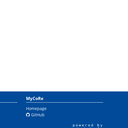
MyCoRe
Homepage
GitHub