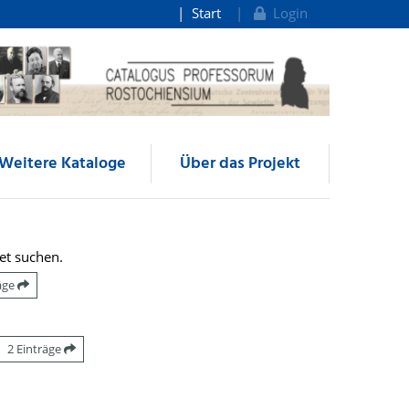
Start
Login
Weitere Kataloge
Über das Projekt
et suchen.
räge
2 Einträge