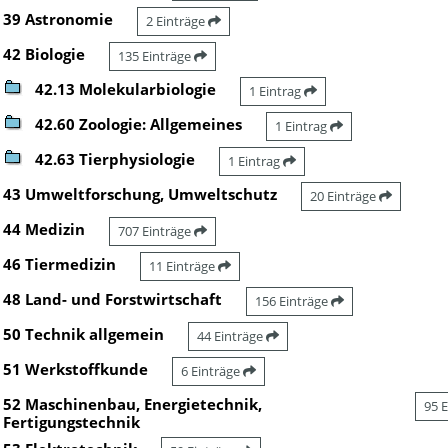
39 Astronomie
2 Einträge
42 Biologie
135 Einträge
42.13 Molekularbiologie
1 Eintrag
42.60 Zoologie: Allgemeines
1 Eintrag
42.63 Tierphysiologie
1 Eintrag
43 Umweltforschung, Umweltschutz
20 Einträge
44 Medizin
707 Einträge
46 Tiermedizin
11 Einträge
48 Land- und Forstwirtschaft
156 Einträge
50 Technik allgemein
44 Einträge
51 Werkstoffkunde
6 Einträge
52 Maschinenbau, Energietechnik,
95 
Fertigungstechnik