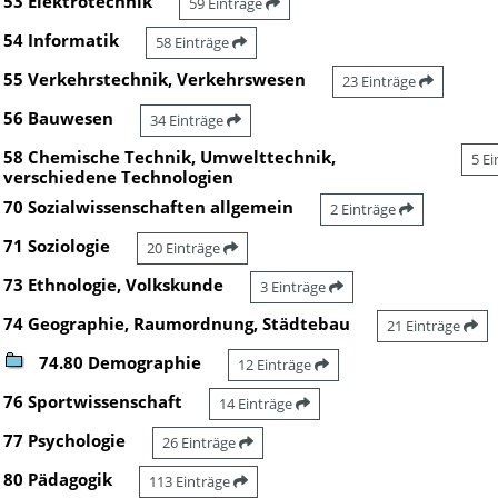
53 Elektrotechnik
59 Einträge
54 Informatik
58 Einträge
55 Verkehrstechnik, Verkehrswesen
23 Einträge
56 Bauwesen
34 Einträge
58 Chemische Technik, Umwelttechnik,
5 E
verschiedene Technologien
70 Sozialwissenschaften allgemein
2 Einträge
71 Soziologie
20 Einträge
73 Ethnologie, Volkskunde
3 Einträge
74 Geographie, Raumordnung, Städtebau
21 Einträge
74.80 Demographie
12 Einträge
76 Sportwissenschaft
14 Einträge
77 Psychologie
26 Einträge
80 Pädagogik
113 Einträge