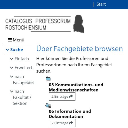
Browsen
Start
Login
direkt zum Inhalt
Menü
Über Fachgebiete browsen
Suche
Hier können Sie die Professoren und
Einfach
Professorinnen nach Ihrem Fachgebiet
Erweitert
suchen.
nach
Fachgebiet
05 Kommunikations- und
Medienwissenschaften
nach
2 Einträge
Fakultät /
Sektion
06 Information und
Dokumentation
2 Einträge