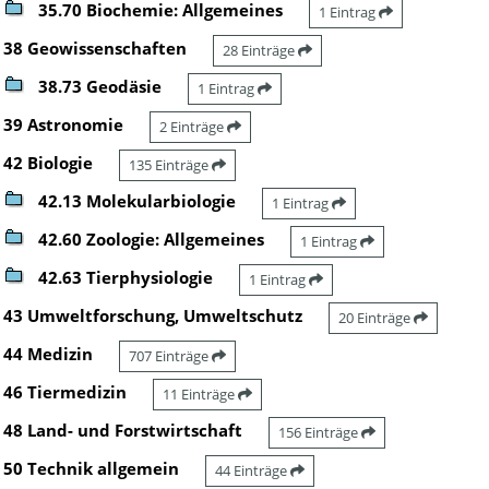
35.70 Biochemie: Allgemeines
1 Eintrag
38 Geowissenschaften
28 Einträge
38.73 Geodäsie
1 Eintrag
39 Astronomie
2 Einträge
42 Biologie
135 Einträge
42.13 Molekularbiologie
1 Eintrag
42.60 Zoologie: Allgemeines
1 Eintrag
42.63 Tierphysiologie
1 Eintrag
43 Umweltforschung, Umweltschutz
20 Einträge
44 Medizin
707 Einträge
46 Tiermedizin
11 Einträge
48 Land- und Forstwirtschaft
156 Einträge
50 Technik allgemein
44 Einträge