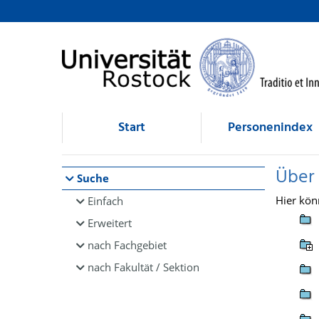
Browsen
direkt zum Inhalt
Start
Personenindex
Über
Suche
Hier kön
Einfach
Erweitert
nach Fachgebiet
nach Fakultät / Sektion