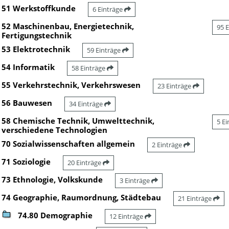
51 Werkstoffkunde
6 Einträge
52 Maschinenbau, Energietechnik,
95 
Fertigungstechnik
53 Elektrotechnik
59 Einträge
54 Informatik
58 Einträge
55 Verkehrstechnik, Verkehrswesen
23 Einträge
56 Bauwesen
34 Einträge
58 Chemische Technik, Umwelttechnik,
5 E
verschiedene Technologien
70 Sozialwissenschaften allgemein
2 Einträge
71 Soziologie
20 Einträge
73 Ethnologie, Volkskunde
3 Einträge
74 Geographie, Raumordnung, Städtebau
21 Einträge
74.80 Demographie
12 Einträge