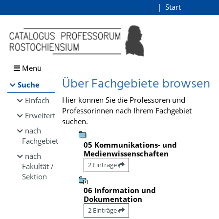
Browsen
Start
Login
direkt zum Inhalt
Menü
Über Fachgebiete browsen
Suche
Hier können Sie die Professoren und
Einfach
Professorinnen nach Ihrem Fachgebiet
Erweitert
suchen.
nach
Fachgebiet
05 Kommunikations- und
Medienwissenschaften
nach
2 Einträge
Fakultät /
Sektion
06 Information und
Dokumentation
2 Einträge