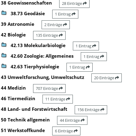
38 Geowissenschaften
28 Einträge
38.73 Geodäsie
1 Eintrag
39 Astronomie
2 Einträge
42 Biologie
135 Einträge
42.13 Molekularbiologie
1 Eintrag
42.60 Zoologie: Allgemeines
1 Eintrag
42.63 Tierphysiologie
1 Eintrag
43 Umweltforschung, Umweltschutz
20 Einträge
44 Medizin
707 Einträge
46 Tiermedizin
11 Einträge
48 Land- und Forstwirtschaft
156 Einträge
50 Technik allgemein
44 Einträge
51 Werkstoffkunde
6 Einträge