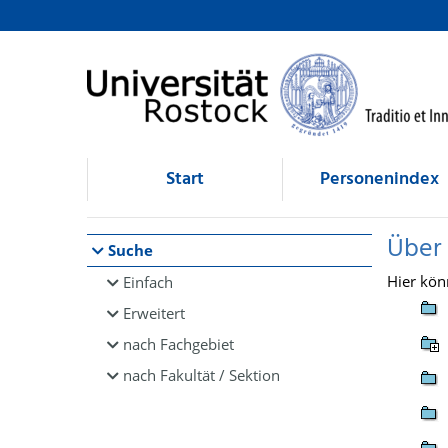
Browsen
direkt zum Inhalt
Start
Personenindex
Über
Suche
Hier kön
Einfach
Erweitert
nach Fachgebiet
nach Fakultät / Sektion