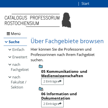
Browsen
Start
Login
direkt zum Inhalt
Menü
Über Fachgebiete browsen
Suche
Hier können Sie die Professoren und
Einfach
Professorinnen nach Ihrem Fachgebiet
Erweitert
suchen.
nach
Fachgebiet
05 Kommunikations- und
Medienwissenschaften
nach
2 Einträge
Fakultät /
Sektion
06 Information und
Dokumentation
2 Einträge