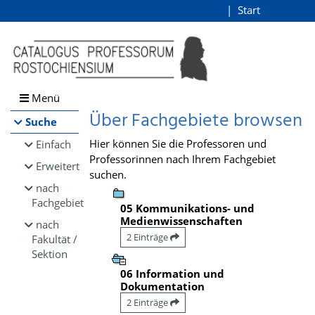
Browsen
Start
Login
direkt zum Inhalt
Menü
Über Fachgebiete browsen
Suche
Hier können Sie die Professoren und
Einfach
Professorinnen nach Ihrem Fachgebiet
Erweitert
suchen.
nach
Fachgebiet
05 Kommunikations- und
Medienwissenschaften
nach
2 Einträge
Fakultät /
Sektion
06 Information und
Dokumentation
2 Einträge