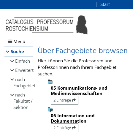
Browsen
Start
Login
direkt zum Inhalt
Menü
Über Fachgebiete browsen
Suche
Hier können Sie die Professoren und
Einfach
Professorinnen nach Ihrem Fachgebiet
Erweitert
suchen.
nach
Fachgebiet
05 Kommunikations- und
Medienwissenschaften
nach
2 Einträge
Fakultät /
Sektion
06 Information und
Dokumentation
2 Einträge