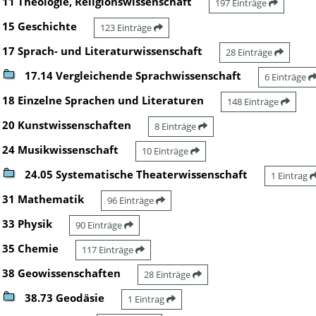
11 Theologie, Religionswissenschaft
197 Einträge
15 Geschichte
123 Einträge
17 Sprach- und Literaturwissenschaft
28 Einträge
17.14 Vergleichende Sprachwissenschaft
6 Einträge
18 Einzelne Sprachen und Literaturen
148 Einträge
20 Kunstwissenschaften
8 Einträge
24 Musikwissenschaft
10 Einträge
24.05 Systematische Theaterwissenschaft
1 Eintrag
31 Mathematik
96 Einträge
33 Physik
90 Einträge
35 Chemie
117 Einträge
38 Geowissenschaften
28 Einträge
38.73 Geodäsie
1 Eintrag