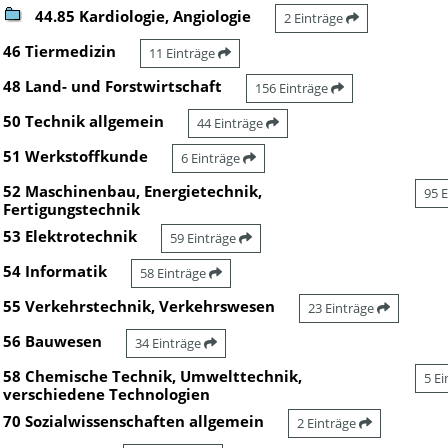
44.85 Kardiologie, Angiologie
2 Einträge
46 Tiermedizin
11 Einträge
48 Land- und Forstwirtschaft
156 Einträge
50 Technik allgemein
44 Einträge
51 Werkstoffkunde
6 Einträge
52 Maschinenbau, Energietechnik,
95 
Fertigungstechnik
53 Elektrotechnik
59 Einträge
54 Informatik
58 Einträge
55 Verkehrstechnik, Verkehrswesen
23 Einträge
56 Bauwesen
34 Einträge
58 Chemische Technik, Umwelttechnik,
5 E
verschiedene Technologien
70 Sozialwissenschaften allgemein
2 Einträge