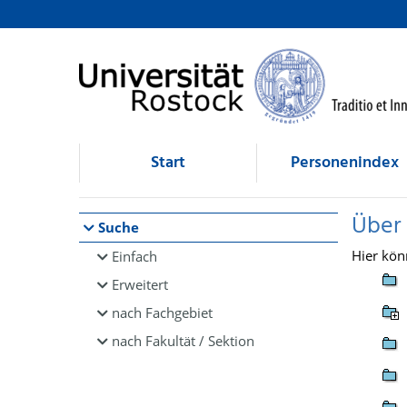
Browsen
direkt zum Inhalt
Start
Personenindex
Über
Suche
Hier kön
Einfach
Erweitert
nach Fachgebiet
nach Fakultät / Sektion