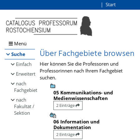
Browsen
Start
Login
direkt zum Inhalt
Menü
Über Fachgebiete browsen
Suche
Hier können Sie die Professoren und
Einfach
Professorinnen nach Ihrem Fachgebiet
Erweitert
suchen.
nach
Fachgebiet
05 Kommunikations- und
Medienwissenschaften
nach
2 Einträge
Fakultät /
Sektion
06 Information und
Dokumentation
2 Einträge