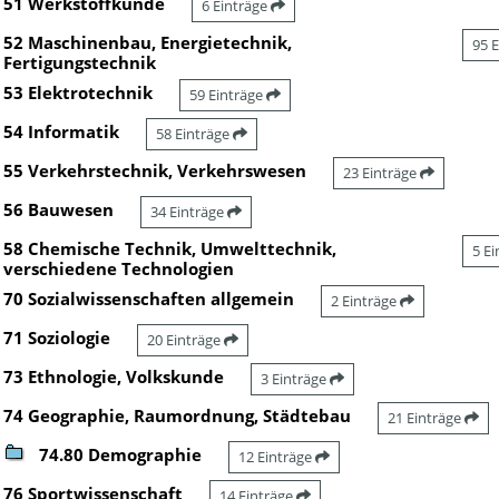
51 Werkstoffkunde
6 Einträge
52 Maschinenbau, Energietechnik,
95 
Fertigungstechnik
53 Elektrotechnik
59 Einträge
54 Informatik
58 Einträge
55 Verkehrstechnik, Verkehrswesen
23 Einträge
56 Bauwesen
34 Einträge
58 Chemische Technik, Umwelttechnik,
5 E
verschiedene Technologien
70 Sozialwissenschaften allgemein
2 Einträge
71 Soziologie
20 Einträge
73 Ethnologie, Volkskunde
3 Einträge
74 Geographie, Raumordnung, Städtebau
21 Einträge
74.80 Demographie
12 Einträge
76 Sportwissenschaft
14 Einträge