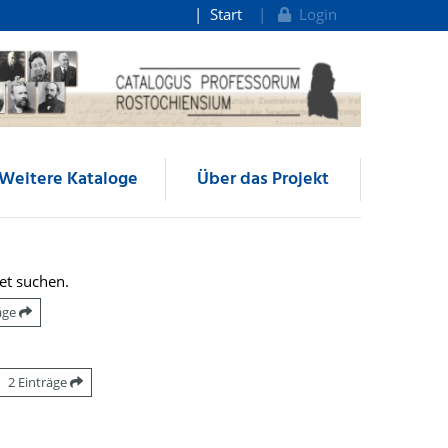
Start
Login
Weitere Kataloge
Über das Projekt
et suchen.
räge
2 Einträge