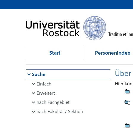
Browsen
direkt zum Inhalt
Start
Personenindex
Über
Suche
Hier kön
Einfach
Erweitert
nach Fachgebiet
nach Fakultät / Sektion