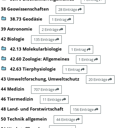
38 Geowissenschaften
28 Einträge
38.73 Geodäsie
1 Eintrag
39 Astronomie
2 Einträge
42 Biologie
135 Einträge
42.13 Molekularbiologie
1 Eintrag
42.60 Zoologie: Allgemeines
1 Eintrag
42.63 Tierphysiologie
1 Eintrag
43 Umweltforschung, Umweltschutz
20 Einträge
44 Medizin
707 Einträge
46 Tiermedizin
11 Einträge
48 Land- und Forstwirtschaft
156 Einträge
50 Technik allgemein
44 Einträge