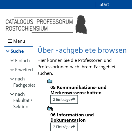
Browsen
Start
Login
direkt zum Inhalt
Menü
Über Fachgebiete browsen
Suche
Hier können Sie die Professoren und
Einfach
Professorinnen nach Ihrem Fachgebiet
Erweitert
suchen.
nach
Fachgebiet
05 Kommunikations- und
Medienwissenschaften
nach
2 Einträge
Fakultät /
Sektion
06 Information und
Dokumentation
2 Einträge