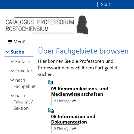
Browsen
Start
Login
direkt zum Inhalt
Menü
Über Fachgebiete browsen
Suche
Hier können Sie die Professoren und
Einfach
Professorinnen nach Ihrem Fachgebiet
Erweitert
suchen.
nach
Fachgebiet
05 Kommunikations- und
Medienwissenschaften
nach
2 Einträge
Fakultät /
Sektion
06 Information und
Dokumentation
2 Einträge