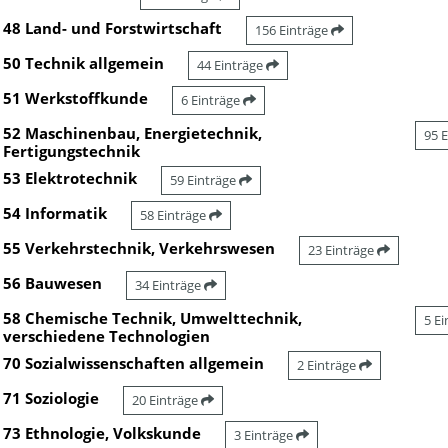
48 Land- und Forstwirtschaft
156 Einträge
50 Technik allgemein
44 Einträge
51 Werkstoffkunde
6 Einträge
52 Maschinenbau, Energietechnik,
95 
Fertigungstechnik
53 Elektrotechnik
59 Einträge
54 Informatik
58 Einträge
55 Verkehrstechnik, Verkehrswesen
23 Einträge
56 Bauwesen
34 Einträge
58 Chemische Technik, Umwelttechnik,
5 E
verschiedene Technologien
70 Sozialwissenschaften allgemein
2 Einträge
71 Soziologie
20 Einträge
73 Ethnologie, Volkskunde
3 Einträge