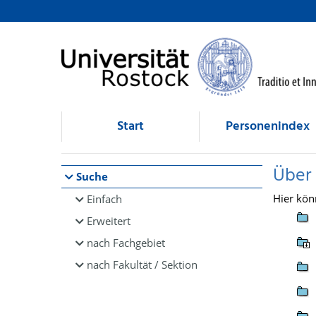
Browsen
direkt zum Inhalt
Start
Personenindex
Über
Suche
Hier kön
Einfach
Erweitert
nach Fachgebiet
nach Fakultät / Sektion