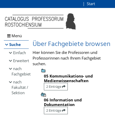
Browsen
Start
Login
direkt zum Inhalt
Menü
Über Fachgebiete browsen
Suche
Hier können Sie die Professoren und
Einfach
Professorinnen nach Ihrem Fachgebiet
Erweitert
suchen.
nach
Fachgebiet
05 Kommunikations- und
Medienwissenschaften
nach
2 Einträge
Fakultät /
Sektion
06 Information und
Dokumentation
2 Einträge