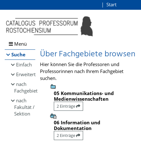
Browsen
Start
Login
direkt zum Inhalt
Menü
Über Fachgebiete browsen
Suche
Hier können Sie die Professoren und
Einfach
Professorinnen nach Ihrem Fachgebiet
Erweitert
suchen.
nach
Fachgebiet
05 Kommunikations- und
Medienwissenschaften
nach
2 Einträge
Fakultät /
Sektion
06 Information und
Dokumentation
2 Einträge