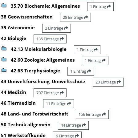
35.70 Biochemie: Allgemeines
1 Eintrag
38 Geowissenschaften
28 Einträge
39 Astronomie
2 Einträge
42 Biologie
135 Einträge
42.13 Molekularbiologie
1 Eintrag
42.60 Zoologie: Allgemeines
1 Eintrag
42.63 Tierphysiologie
1 Eintrag
43 Umweltforschung, Umweltschutz
20 Einträge
44 Medizin
707 Einträge
46 Tiermedizin
11 Einträge
48 Land- und Forstwirtschaft
156 Einträge
50 Technik allgemein
44 Einträge
51 Werkstoffkunde
6 Einträge