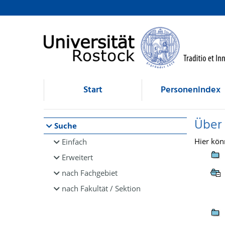
Browsen
direkt zum Inhalt
Start
Personenindex
Über
Suche
Hier kön
Einfach
Erweitert
nach Fachgebiet
nach Fakultät / Sektion