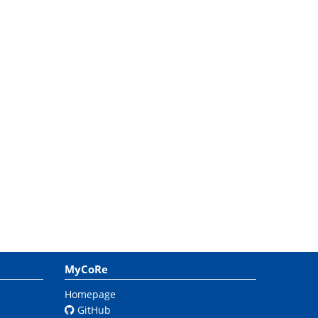
MyCoRe
Homepage
GitHub