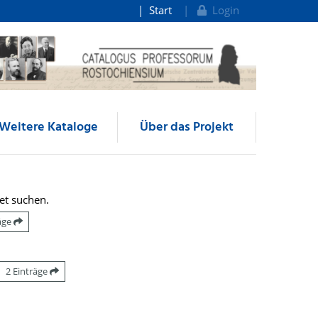
Start
Login
Weitere Kataloge
Über das Projekt
et suchen.
räge
2 Einträge