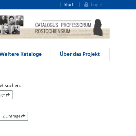
Start
Login
Weitere Kataloge
Über das Projekt
et suchen.
räge
2 Einträge