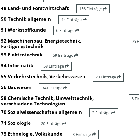
48 Land- und Forstwirtschaft
156 Einträge
50 Technik allgemein
44 Einträge
51 Werkstoffkunde
6 Einträge
52 Maschinenbau, Energietechnik,
95 
Fertigungstechnik
53 Elektrotechnik
59 Einträge
54 Informatik
58 Einträge
55 Verkehrstechnik, Verkehrswesen
23 Einträge
56 Bauwesen
34 Einträge
58 Chemische Technik, Umwelttechnik,
5 E
verschiedene Technologien
70 Sozialwissenschaften allgemein
2 Einträge
71 Soziologie
20 Einträge
73 Ethnologie, Volkskunde
3 Einträge