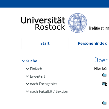
Browsen
direkt zum Inhalt
Start
Personenindex
Über
Suche
Hier kön
Einfach
Erweitert
nach Fachgebiet
nach Fakultät / Sektion