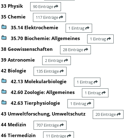
33 Physik
90 Einträge
35 Chemie
117 Einträge
35.14 Elektrochemie
1 Eintrag
35.70 Biochemie: Allgemeines
1 Eintrag
38 Geowissenschaften
28 Einträge
39 Astronomie
2 Einträge
42 Biologie
135 Einträge
42.13 Molekularbiologie
1 Eintrag
42.60 Zoologie: Allgemeines
1 Eintrag
42.63 Tierphysiologie
1 Eintrag
43 Umweltforschung, Umweltschutz
20 Einträge
44 Medizin
707 Einträge
46 Tiermedizin
11 Einträge