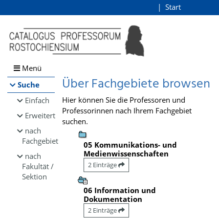
Browsen
Start
Login
direkt zum Inhalt
Menü
Über Fachgebiete browsen
Suche
Hier können Sie die Professoren und
Einfach
Professorinnen nach Ihrem Fachgebiet
Erweitert
suchen.
nach
Fachgebiet
05 Kommunikations- und
Medienwissenschaften
nach
2 Einträge
Fakultät /
Sektion
06 Information und
Dokumentation
2 Einträge