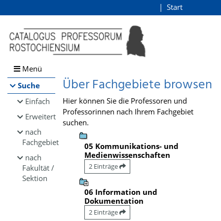
Browsen
Start
Login
direkt zum Inhalt
Menü
Über Fachgebiete browsen
Suche
Hier können Sie die Professoren und
Einfach
Professorinnen nach Ihrem Fachgebiet
Erweitert
suchen.
nach
Fachgebiet
05 Kommunikations- und
Medienwissenschaften
nach
2 Einträge
Fakultät /
Sektion
06 Information und
Dokumentation
2 Einträge