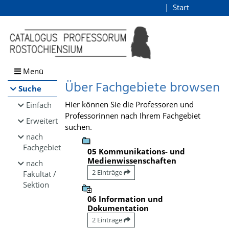
Browsen
Start
Login
direkt zum Inhalt
Menü
Über Fachgebiete browsen
Suche
Hier können Sie die Professoren und
Einfach
Professorinnen nach Ihrem Fachgebiet
Erweitert
suchen.
nach
Fachgebiet
05 Kommunikations- und
Medienwissenschaften
nach
2 Einträge
Fakultät /
Sektion
06 Information und
Dokumentation
2 Einträge