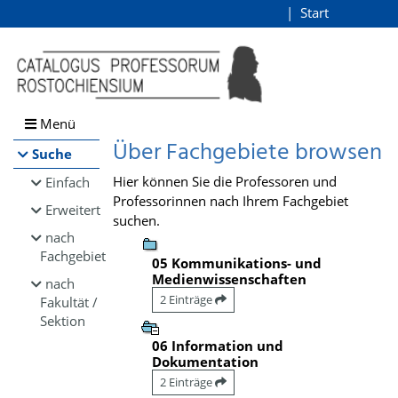
Browsen
Start
Login
direkt zum Inhalt
Menü
Über Fachgebiete browsen
Suche
Hier können Sie die Professoren und
Einfach
Professorinnen nach Ihrem Fachgebiet
Erweitert
suchen.
nach
Fachgebiet
05 Kommunikations- und
Medienwissenschaften
nach
2 Einträge
Fakultät /
Sektion
06 Information und
Dokumentation
2 Einträge