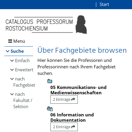
Browsen
Start
Login
direkt zum Inhalt
Menü
Über Fachgebiete browsen
Suche
Hier können Sie die Professoren und
Einfach
Professorinnen nach Ihrem Fachgebiet
Erweitert
suchen.
nach
Fachgebiet
05 Kommunikations- und
Medienwissenschaften
nach
2 Einträge
Fakultät /
Sektion
06 Information und
Dokumentation
2 Einträge