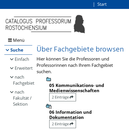
Browsen
Start
Login
direkt zum Inhalt
Menü
Über Fachgebiete browsen
Suche
Hier können Sie die Professoren und
Einfach
Professorinnen nach Ihrem Fachgebiet
Erweitert
suchen.
nach
Fachgebiet
05 Kommunikations- und
Medienwissenschaften
nach
2 Einträge
Fakultät /
Sektion
06 Information und
Dokumentation
2 Einträge