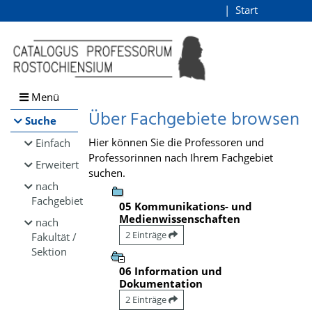
Browsen
Start
Login
direkt zum Inhalt
Menü
Über Fachgebiete browsen
Suche
Hier können Sie die Professoren und
Einfach
Professorinnen nach Ihrem Fachgebiet
Erweitert
suchen.
nach
Fachgebiet
05 Kommunikations- und
Medienwissenschaften
nach
2 Einträge
Fakultät /
Sektion
06 Information und
Dokumentation
2 Einträge