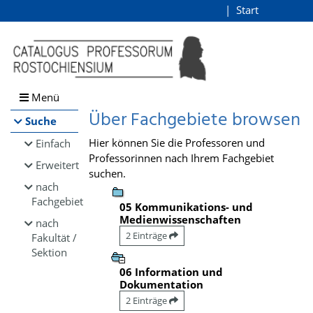
Browsen
Start
Login
direkt zum Inhalt
Menü
Über Fachgebiete browsen
Suche
Hier können Sie die Professoren und
Einfach
Professorinnen nach Ihrem Fachgebiet
Erweitert
suchen.
nach
Fachgebiet
05 Kommunikations- und
Medienwissenschaften
nach
2 Einträge
Fakultät /
Sektion
06 Information und
Dokumentation
2 Einträge