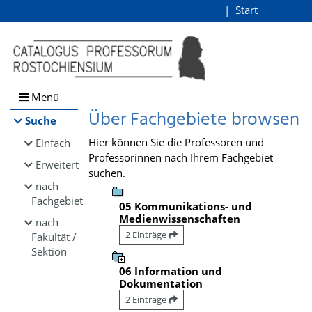
Browsen
Start
Login
direkt zum Inhalt
Menü
Über Fachgebiete browsen
Suche
Hier können Sie die Professoren und
Einfach
Professorinnen nach Ihrem Fachgebiet
Erweitert
suchen.
nach
Fachgebiet
05 Kommunikations- und
Medienwissenschaften
nach
2 Einträge
Fakultät /
Sektion
06 Information und
Dokumentation
2 Einträge