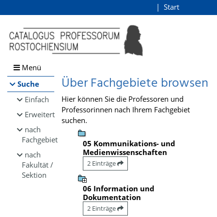
Browsen
Start
Login
direkt zum Inhalt
Menü
Über Fachgebiete browsen
Suche
Hier können Sie die Professoren und
Einfach
Professorinnen nach Ihrem Fachgebiet
Erweitert
suchen.
nach
Fachgebiet
05 Kommunikations- und
Medienwissenschaften
nach
2 Einträge
Fakultät /
Sektion
06 Information und
Dokumentation
2 Einträge