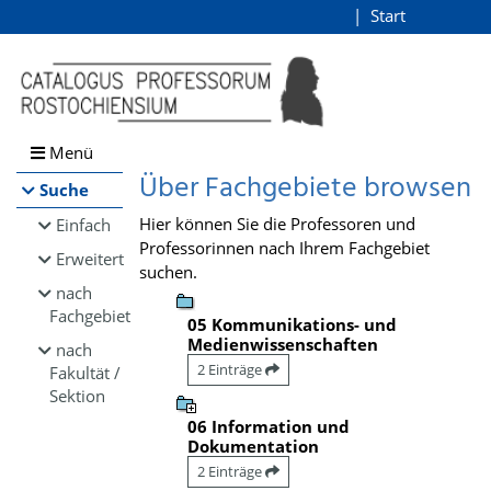
Browsen
Start
Login
direkt zum Inhalt
Menü
Über Fachgebiete browsen
Suche
Hier können Sie die Professoren und
Einfach
Professorinnen nach Ihrem Fachgebiet
Erweitert
suchen.
nach
Fachgebiet
05 Kommunikations- und
Medienwissenschaften
nach
2 Einträge
Fakultät /
Sektion
06 Information und
Dokumentation
2 Einträge