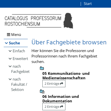
Browsen
Start
Login
direkt zum Inhalt
Menü
Über Fachgebiete browsen
Suche
Hier können Sie die Professoren und
Einfach
Professorinnen nach Ihrem Fachgebiet
Erweitert
suchen.
nach
Fachgebiet
05 Kommunikations- und
Medienwissenschaften
nach
2 Einträge
Fakultät /
Sektion
06 Information und
Dokumentation
2 Einträge