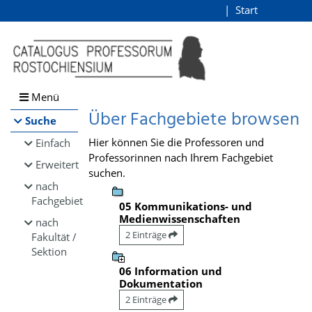
Browsen
Start
Login
direkt zum Inhalt
Menü
Über Fachgebiete browsen
Suche
Hier können Sie die Professoren und
Einfach
Professorinnen nach Ihrem Fachgebiet
Erweitert
suchen.
nach
Fachgebiet
05 Kommunikations- und
Medienwissenschaften
nach
2 Einträge
Fakultät /
Sektion
06 Information und
Dokumentation
2 Einträge